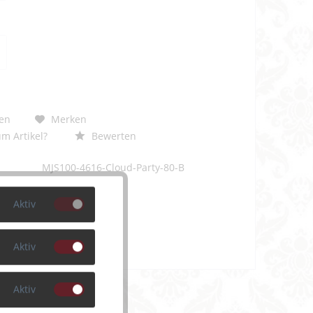
en
Merken
m Artikel?
Bewerten
MJS100-4616-Cloud-Party-80-B
Aktiv
Aktiv
Aktiv