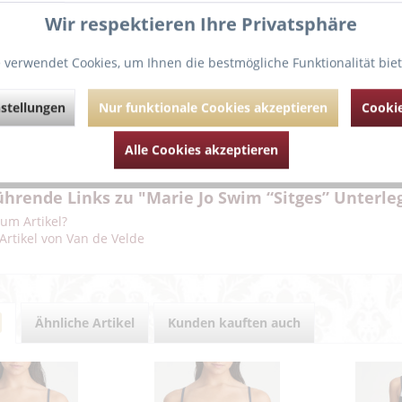
Wir respektieren Ihre Privatsphäre
Bikini hat gepolsterte Cups und ein verführerisches Dekolleté.
 verwendet Cookies, um Ihnen die bestmögliche Funktionalität bie
rägstreifen und raffinierten Falten an den Cups verleihen dem Bik
ger können gerade oder als Neckholder-Modell getragen werden.
zerstoff fühlt sich sehr weich auf der Haut an.
stellungen
Nur funktionale Cookies akzeptieren
Cookie
bination frischer und sich wild überkreuzender Blautöne verleiht
te Note.
Alle Cookies akzeptieren
d:69%, Polyester:20%, Elasthan:10%, Metallfaser:1%
hrende Links zu "Marie Jo Swim “Sitges” Unterleg
um Artikel?
Artikel von Van de Velde
Ähnliche Artikel
Kunden kauften auch