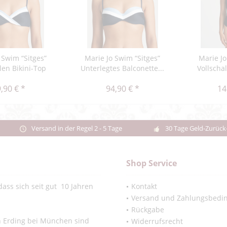
 Swim “Sitges”
Marie Jo Swim “Sitges”
Marie Jo
len Bikini-Top
Unterlegtes Balconette...
Vollscha
,90 € *
94,90 € *
14
Versand in der Regel 2 - 5 Tage
30 Tage Geld-Zurück
Shop Service
ass sich seit gut 10 Jahren
Kontakt
Versand und Zahlungsbedi
Rückgabe
in Erding bei München sind
Widerrufsrecht