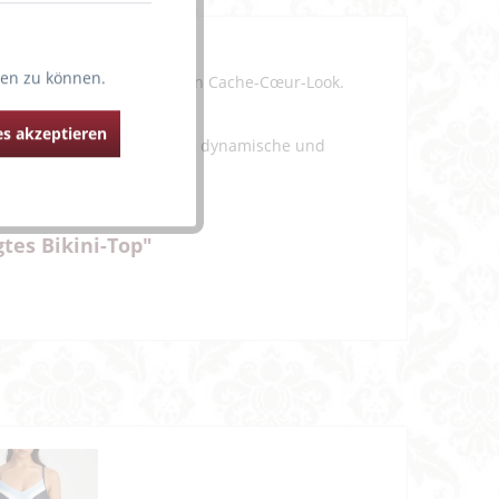
ten zu können.
ini-Oberteil einen eleganten Cache-Cœur-Look.
 Ausgesprochen angenehm:
s akzeptieren
 der Farbe Cloud Party eine dynamische und
tes Bikini-Top"