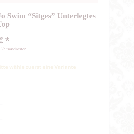
o Swim “Sitges” Unterlegtes
Top
€ *
l. Versandkosten
itte wähle zuerst eine Variante