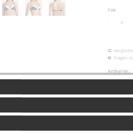
Cup
B
Vergleich
Fragen zu
Artikel-Nr.:
g
Bewertungen
0