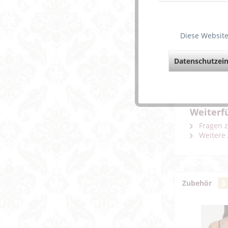
Dieser 
Diese Website
Die Sch
Die Trä
Der Glit
Datenschutzein
Die Kom
verspiel
Polyami
Weiterfü
Fragen z
Weitere 
Zubehör
3