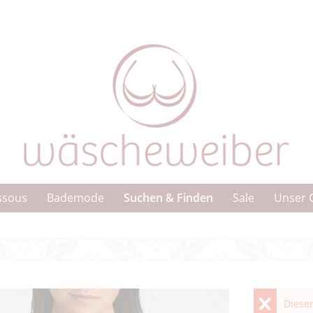
Suchen & Finden
ssous
Bademode
Sale
Unser 
Dieser