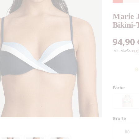
Marie J
Bikini-
94,90 
inkl. MwSt.
zzg
B
Farbe
Größe
80