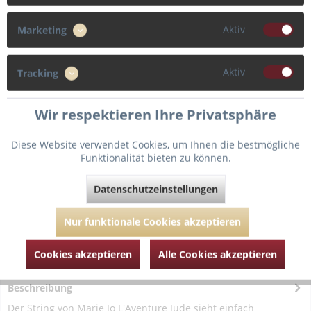
Aktiv
Marketing
44
Aktiv
Tracking
In den
Warenkorb
Wir respektieren Ihre Privatsphäre
Diese Website verwendet Cookies, um Ihnen die bestmögliche
Fragen zum Artikel?
Merken
Funktionalität bieten zu können.
Artikel-Nr.:
MJL062-2250-rouge-36
Datenschutzeinstellungen
Nur funktionale Cookies akzeptieren
Cookies akzeptieren
Alle Cookies akzeptieren
Beschreibung
Der String von Marie Jo L'Aventure Jude sieht einfach