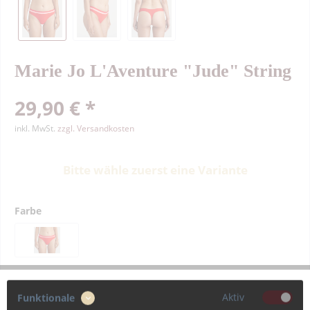
Marie Jo L'Aventure "Jude" String
29,90 € *
inkl. MwSt.
zzgl. Versandkosten
Bitte wähle zuerst eine Variante
Farbe
Größe
Aktiv
Funktionale
36
38
40
42