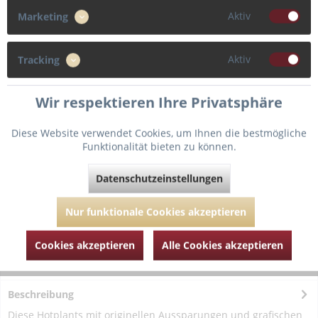
Aktiv
Marketing
44
Aktiv
Tracking
Wir respektieren Ihre Privatsphäre
In den
Warenkorb
Diese Website verwendet Cookies, um Ihnen die bestmögliche
Funktionalität bieten zu können.
Fragen zum Artikel?
Merken
Datenschutzeinstellungen
Artikel-Nr.:
MJ052-2322-Italian-brown-36
Nur funktionale Cookies akzeptieren
Cookies akzeptieren
Alle Cookies akzeptieren
Beschreibung
Diese Hotplants mit originellen Aussparungen und grafischen