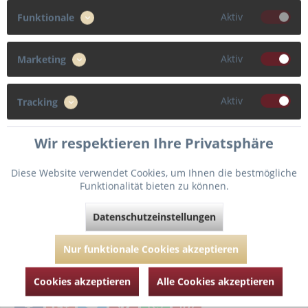
Aktiv
Funktionale
70
75
80
85
Aktiv
90
Marketing
Cup
Aktiv
Tracking
B
C
D
E
Wir respektieren Ihre Privatsphäre
Diese Website verwendet Cookies, um Ihnen die bestmögliche
Funktionalität bieten zu können.
In den
Warenkorb
Datenschutzeinstellungen
Fragen zum Artikel?
Merken
Nur funktionale Cookies akzeptieren
Artikel-Nr.:
MJ012-2361-empire-green-70-B
Cookies akzeptieren
Alle Cookies akzeptieren