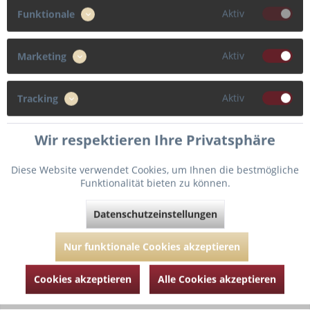
Aktiv
Funktionale
Größe
Aktiv
Marketing
80
Aktiv
Tracking
Cup
Wir respektieren Ihre Privatsphäre
G
Diese Website verwendet Cookies, um Ihnen die bestmögliche
Funktionalität bieten zu können.
Fragen zum Artikel?
Merken
Datenschutzeinstellungen
Artikel-Nr.:
PD016-3350-French-Vanilla-80-G
Nur funktionale Cookies akzeptieren
Cookies akzeptieren
Alle Cookies akzeptieren