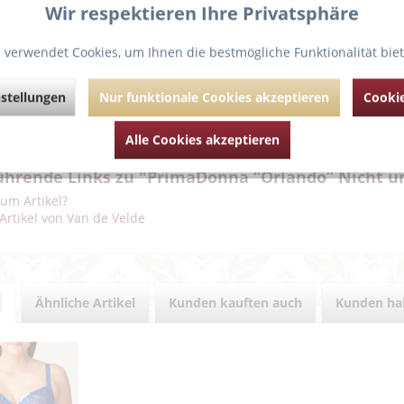
Wir respektieren Ihre Privatsphäre
g
Bewertungen
0
 verwendet Cookies, um Ihnen die bestmögliche Funktionalität bie
liger Bügel-BH mit einzigartiger Passform und moderner, luftiger Op
stellungen
Nur funktionale Cookies akzeptieren
Cookie
 und Trägern ist er mit leicht glänzender Stickerei versehen.
d:84%, Elasthan:10%, Polyester:6%
Alle Cookies akzeptieren
ührende Links zu "PrimaDonna “Orlando” Nicht un
um Artikel?
Artikel von Van de Velde
Ähnliche Artikel
Kunden kauften auch
Kunden hab