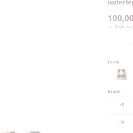
unterle
100,00
inkl. MwSt.
zzg
B
Farbe
Größe
70
90