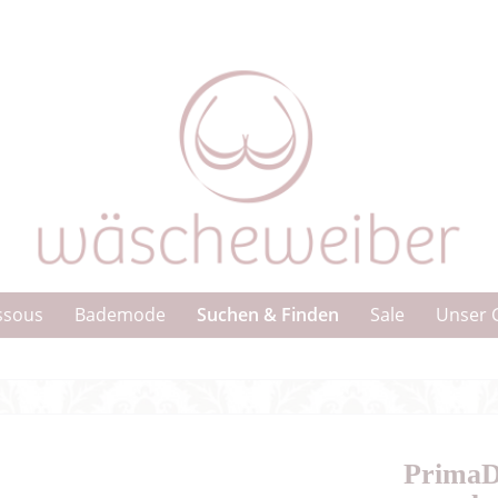
Suchen & Finden
ssous
Bademode
Sale
Unser 
PrimaD