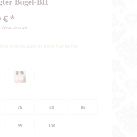
gter Bügel-BH
 € *
l. Versandkosten
itte wähle zuerst eine Variante
75
80
85
95
100