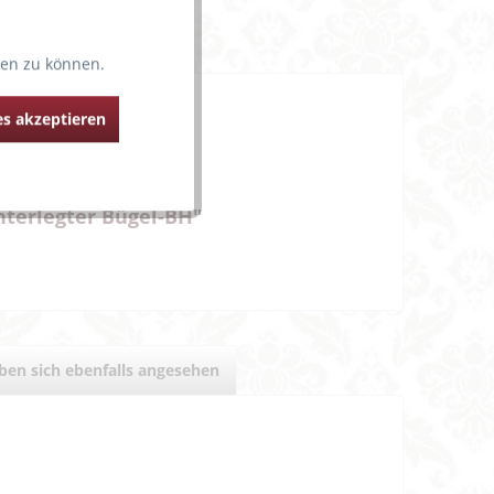
ten zu können.
tik.
s akzeptieren
terlegter Bügel-BH"
en sich ebenfalls angesehen