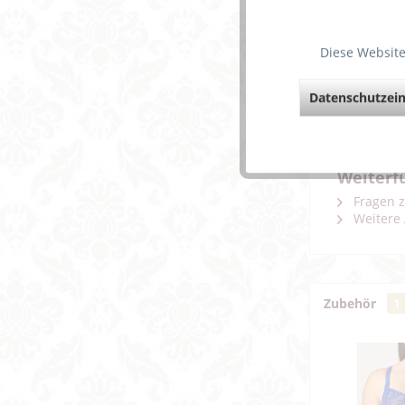
Beschreibun
Diese Website
Dreitei
Datenschutzein
An Cups
Polyami
Weiterf
Fragen z
Weitere 
Zubehör
1