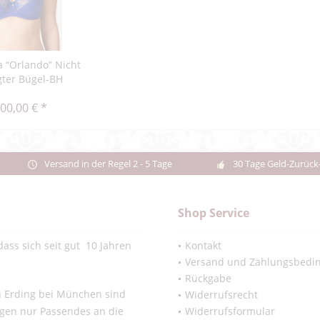
 “Orlando” Nicht
gter Bügel-BH
00,00 € *
Versand in der Regel 2 - 5 Tage
30 Tage Geld-Zurück
Shop Service
ass sich seit gut 10 Jahren
Kontakt
Versand und Zahlungsbedi
Rückgabe
in Erding bei München sind
Widerrufsrecht
ngen nur Passendes an die
Widerrufsformular