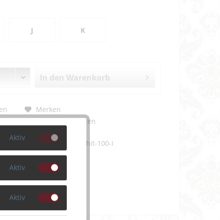
J
K
In den
Warenkorb
en
Merken
m Artikel?
Bewerten
Aktiv
PD016-3155-graphit-100-I
Aktiv
Aktiv