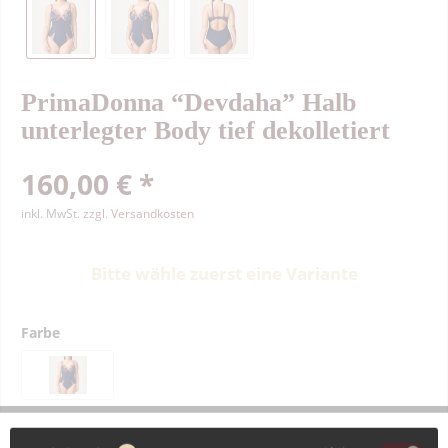
PrimaDonna “Devdaha” Halb
unterlegter Body tief dekolletiert
160,00 € *
inkl. MwSt.
zzgl. Versandkosten
Bitte wähle zuerst eine Variante
Farbe
Größe