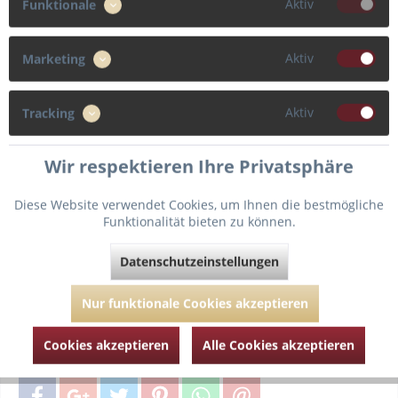
Aktiv
Funktionale
75
80
85
90
Aktiv
Marketing
95
Aktiv
Tracking
Cup
Wir respektieren Ihre Privatsphäre
F
C
D
E
Diese Website verwendet Cookies, um Ihnen die bestmögliche
Funktionalität bieten zu können.
In den
Warenkorb
Datenschutzeinstellungen
Nur funktionale Cookies akzeptieren
Fragen zum Artikel?
Merken
Cookies akzeptieren
Alle Cookies akzeptieren
Artikel-Nr.:
PD046-3442-velvet-blue-75-C