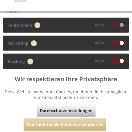
Größe
Aktiv
Funktionale
70
75
80
85
Aktiv
90
95
100
Marketing
Cup
Aktiv
Tracking
F
G
H
C
Wir respektieren Ihre Privatsphäre
D
E
Diese Website verwendet Cookies, um Ihnen die bestmögliche
Funktionalität bieten zu können.
Datenschutzeinstellungen
In den
Warenkorb
Nur funktionale Cookies akzeptieren