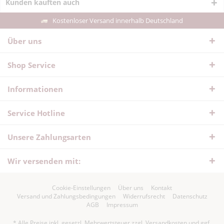
Kunden kauften auch
Kostenloser Versand innerhalb Deutschland
Über uns
Shop Service
Informationen
Service Hotline
Unsere Zahlungsarten
Wir versenden mit:
Cookie-Einstellungen
Über uns
Kontakt
Versand und Zahlungsbedingungen
Widerrufsrecht
Datenschutz
AGB
Impressum
* Alle Preise inkl. gesetzl. Mehrwertsteuer zzgl.
Versandkosten
und ggf.