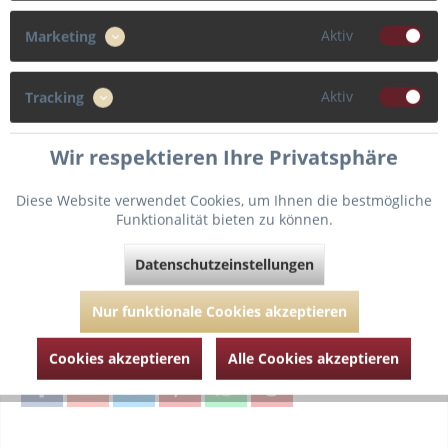
70
75
80
Aktiv
Marketing
Cup
Aktiv
Tracking
F
D
E
Wir respektieren Ihre Privatsphäre
Diese Website verwendet Cookies, um Ihnen die bestmögliche
Funktionalität bieten zu können.
In den
Warenkorb
Datenschutzeinstellungen
Fragen zum Artikel?
Merken
Nur funktionale Cookies akzeptieren
Artikel-Nr.:
PDT024-1992-Winter-Blossom-70-D
Cookies akzeptieren
Alle Cookies akzeptieren