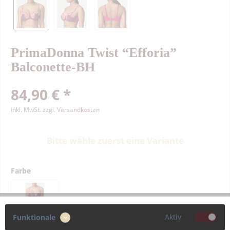
PrimaDonna Twist “Efforia”
Balconette-BH
84,90 € *
inkl. MwSt.
zzgl. Versandkosten
Bitte wähle zuerst eine Variante
Farbe
Aktiv
Funktionale
Größe