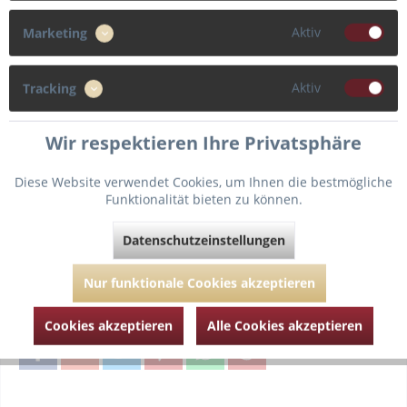
90
Aktiv
Marketing
Cup
Aktiv
Tracking
E
Wir respektieren Ihre Privatsphäre
Diese Website verwendet Cookies, um Ihnen die bestmögliche
Funktionalität bieten zu können.
In den
Warenkorb
Datenschutzeinstellungen
Fragen zum Artikel?
Merken
Nur funktionale Cookies akzeptieren
Artikel-Nr.:
PDT024-2250-Vintage-Summer-90-E
Cookies akzeptieren
Alle Cookies akzeptieren