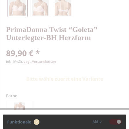
PrimaDonna Twist “Goleta”
Unterlegter-BH Herzform
89,90 € *
inkl. MwSt.
zzgl. Versandkosten
Bitte wähle zuerst eine Variante
Farbe
Aktiv
Funktionale
Größe