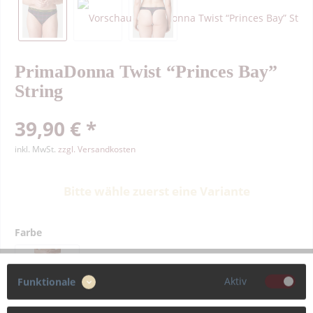
PrimaDonna Twist “Princes Bay”
String
39,90 € *
inkl. MwSt.
zzgl. Versandkosten
Bitte wähle zuerst eine Variante
Farbe
Aktiv
Funktionale
Größe