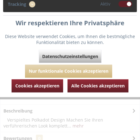
Aktiv
Tracking
Wir respektieren Ihre Privatsphäre
In den
Warenkorb
Diese Website verwendet Cookies, um Ihnen die bestmögliche
Funktionalität bieten zu können.
Fragen zum Artikel?
Merken
Datenschutzeinstellungen
Artikel-Nr.:
MAR19824-Bordeaux-S
Nur funktionale Cookies akzeptieren
Cookies akzeptieren
Alle Cookies akzeptieren
Beschreibung
Verspieltes Polkadot Design Machen Sie Ihren
verführerischen Look komplett...
mehr
Bewertungen
0