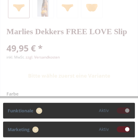
Marlies Dekkers FREE LOVE Slip
49,95 € *
inkl. MwSt.
zzgl. Versandkosten
Bitte wähle zuerst eine Variante
Farbe
Aktiv
Funktionale
Größe
Aktiv
Marketing
S
M
L