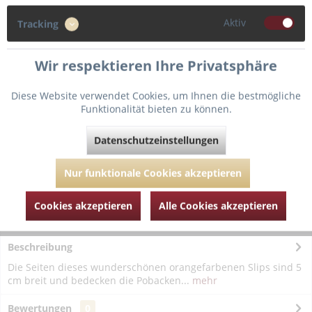
Aktiv
Tracking
Wir respektieren Ihre Privatsphäre
In den
Warenkorb
Diese Website verwendet Cookies, um Ihnen die bestmögliche
Funktionalität bieten zu können.
Fragen zum Artikel?
Merken
Datenschutzeinstellungen
Artikel-Nr.:
MAR19924-Kumquat-orange-S
Nur funktionale Cookies akzeptieren
Cookies akzeptieren
Alle Cookies akzeptieren
Beschreibung
Die Seiten dieses wunderschönen orangefarbenen Slips sind 5
cm breit und bedecken die Pobacken...
mehr
Bewertungen
0