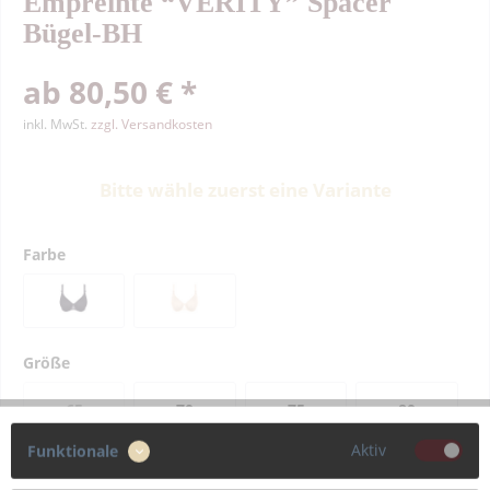
Empreinte “VERITY” Spacer
Bügel-BH
ab 80,50 € *
inkl. MwSt.
zzgl. Versandkosten
Bitte wähle zuerst eine Variante
Farbe
Größe
65
70
75
80
Aktiv
Funktionale
85
90
95