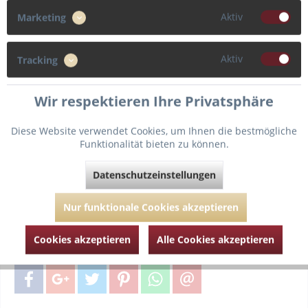
Aktiv
Marketing
Cup
F
G
H
C
Aktiv
Tracking
Wir respektieren Ihre Privatsphäre
D
E
Diese Website verwendet Cookies, um Ihnen die bestmögliche
Funktionalität bieten zu können.
In den
Warenkorb
Datenschutzeinstellungen
Nur funktionale Cookies akzeptieren
Fragen zum Artikel?
Merken
Cookies akzeptieren
Alle Cookies akzeptieren
Artikel-Nr.:
40173-ardoise-80-F