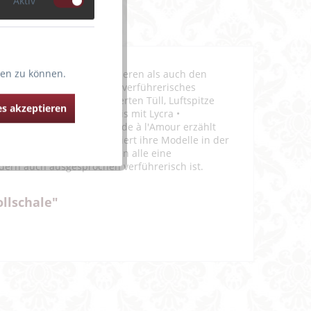
Aktiv
ten zu können.
sich perfekt für den kleineren als auch den
en zaubern ein umwerfend verführerisches
 und kombiniert mit drapierten Tüll, Luftspitze
s akzeptieren
er Leavers-Spitze aus Calais mit Lycra •
uard • Guipure-Motiv Aubade à l'Amour erzählt
uslebt. Die Linie präsentiert ihre Modelle in der
alais gefertigt und tragen alle eine
ndern auch ausgesprochen verführerisch ist.
llschale"