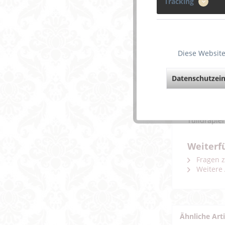
Tracking
Beschreibun
Diese Website
Der Komfor
größeren B
Dekolleté. 
Datenschutzein
und Leavers
Mehrsträng
die Geschic
sehr moder
Tülldrapie
Weiterf
Fragen z
Weitere 
Ähnliche Art