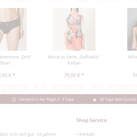
'Aventure „Dirk“
Marie Jo Swim „Raffaella“
Mil
Short
Kaftan
,95 € *
79,00 € *
74
Versand in der Regel 2 - 5 Tage
30 Tage Geld-Zurück
Shop Service
ass sich seit gut 10 Jahren
Kontakt