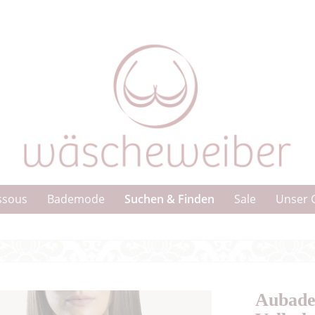
Suchen & Finden
ssous
Bademode
Sale
Unser 
Aubade