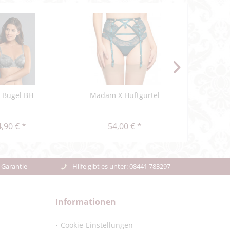
a Bügel BH
Madam X Hüftgürtel
Delight S
unte
,90 € *
54,00 € *
47,48
-Garantie
Hilfe gibt es unter: 08441 783297
Informationen
Cookie-Einstellungen