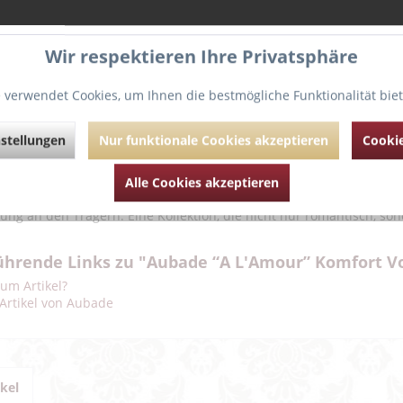
g
Bewertungen
0
Wir respektieren Ihre Privatsphäre
 verwendet Cookies, um Ihnen die bestmögliche Funktionalität bie
t-BH mit Vollschale in einem sehr modernen, dezenten Grau eignet 
usen. Der Armausschnitt und der dreigeteilte Schnitt der Körbch
Die Zartheit der Spitze versteht sich als Hymne an die Weiblichkeit,
stellungen
Nur funktionale Cookies akzeptieren
Cookie
-Spitze aus Calais, gelingt die Verführung perfekt. • Borte aus fest
iger dehnbarer Tüll • Spitzen-Laize aus abgestimmtem Lycra-Jacq
hte der amourösen Frau, die ihre Emotionen erotisch und sinnlich a
Alle Cookies akzeptieren
nen Farbe Mercury. Die Wäschestücke sind aus Leavers-Spitze aus C
rung an den Trägern. Eine Kollektion, die nicht nur romantisch, so
ührende Links zu "Aubade “A L'Amour” Komfort Vo
um Artikel?
Artikel von Aubade
ikel