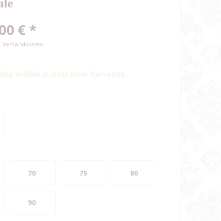
ale
00 € *
l. Versandkosten
itte wähle zuerst eine Variante
70
75
80
90