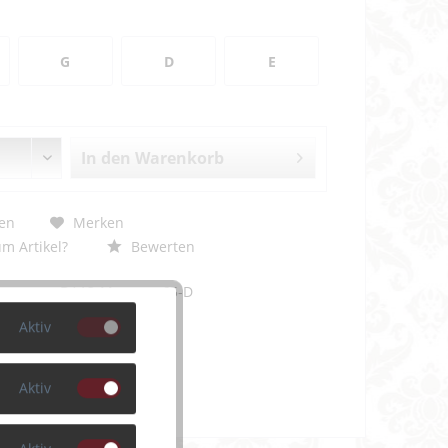
G
D
E
In den
Warenkorb
en
Merken
m Artikel?
Bewerten
DA13-Mercure-65-D
Aktiv
Aktiv