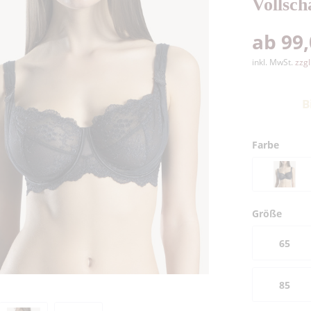
Vollsch
ab 99,
inkl. MwSt.
zzg
B
Farbe
Größe
65
85