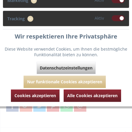
Aktiv
Marketing
Cup
Aktiv
Tracking
B
C
Wir respektieren Ihre Privatsphäre
Diese Website verwendet Cookies, um Ihnen die bestmögliche
Funktionalität bieten zu können.
In den
Warenkorb
Datenschutzeinstellungen
Fragen zum Artikel?
Merken
Nur funktionale Cookies akzeptieren
Artikel-Nr.:
HAN072431-13-81powder-70-B
Cookies akzeptieren
Alle Cookies akzeptieren