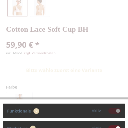
Cotton Lace Soft Cup BH
59,90 € *
inkl. MwSt.
zzgl. Versandkosten
Bitte wähle zuerst eine Variante
Farbe
Aktiv
Funktionale
Größe
70
75
80
85