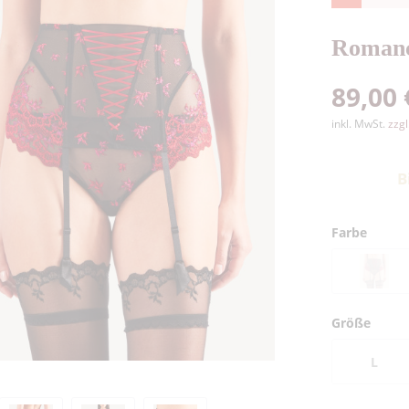
Romanc
89,00 
inkl. MwSt.
zzg
B
Farbe
Größe
L