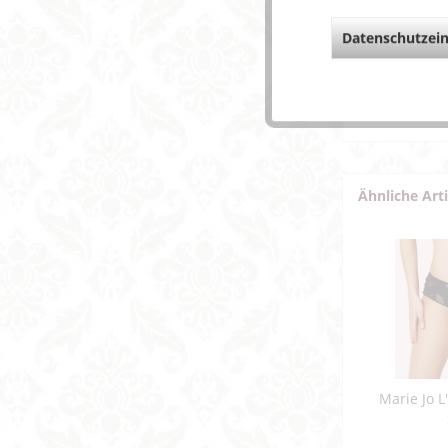
Datenschutzein
Weiterf
Fragen z
Weitere 
Ähnliche Art
Marie Jo L