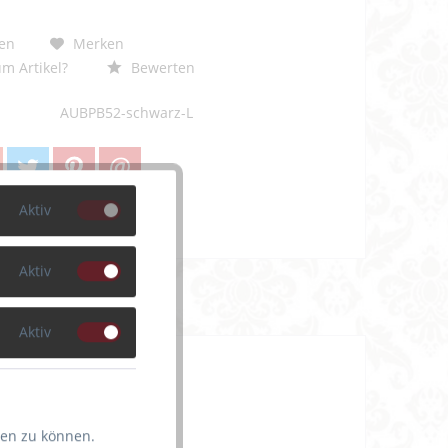
en
Merken
m Artikel?
Bewerten
AUBPB52-schwarz-L
Aktiv
Aktiv
Aktiv
tragen
rbar
nürung vorne
ten zu können.