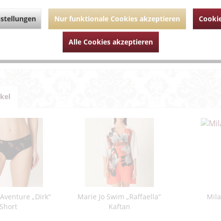
dreifach verstellbar im Rücke
stellungen
Nur funktionale Cookies akzeptieren
Cookie
ührende Links zu "Romance Hüftgürtel"
um Artikel?
Alle Cookies akzeptieren
Artikel von Aubade
ikel
'Aventure „Dirk“
Marie Jo Swim „Raffaella“
Mil
Short
Kaftan