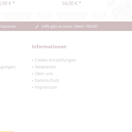
,90 € *
54,00 € *
47,48
-Garantie
Hilfe gibt es unter: 08441 783297
Informationen
Cookie-Einstellungen
ngungen
Newsletter
Über uns
Datenschutz
Impressum