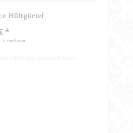
e Hüftgürtel
€ *
l. Versandkosten
itte wähle zuerst eine Variante