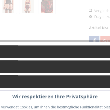
Vergleich
Fragen zu
Artikel-Nr.:
g
Bewertungen
0
breiter Hüftgürtel in der Taille zu 
Wir respektieren Ihre Privatsphäre
kaschiert den Bauchansatz wunde
zweifarbig bestickt mit angedeuteter Sch
 verwendet Cookies, um Ihnen die bestmögliche Funktionalität bie