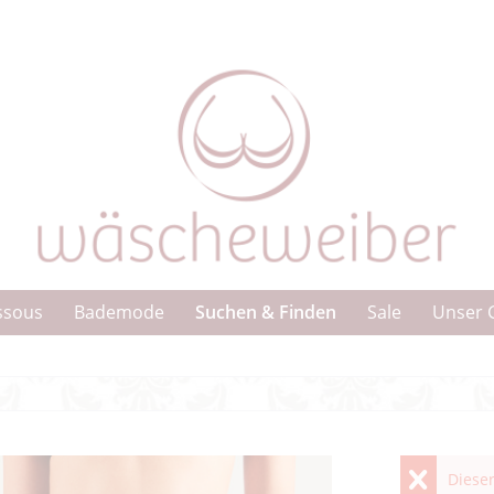
Suchen & Finden
ssous
Bademode
Sale
Unser 
Dieser