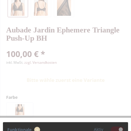
Aubade Jardin Ephemere Triangle
Push-Up BH
100,00 € *
inkl. MwSt.
zzgl. Versandkosten
Bitte wähle zuerst eine Variante
Farbe
Größe
Aktiv
Funktionale