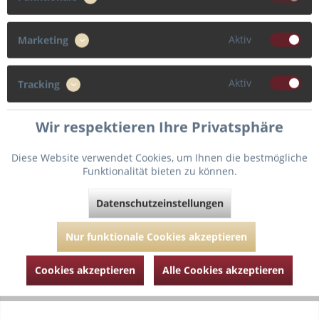
70
75
80
85
Aktiv
Marketing
Cup
Aktiv
Tracking
F
D
E
Wir respektieren Ihre Privatsphäre
Diese Website verwendet Cookies, um Ihnen die bestmögliche
In den
Warenkorb
Funktionalität bieten zu können.
Datenschutzeinstellungen
Fragen zum Artikel?
Merken
Artikel-Nr.:
AUBPC12-02-schwarz-70-D
Nur funktionale Cookies akzeptieren
Cookies akzeptieren
Alle Cookies akzeptieren