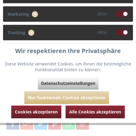
Cup
Aktiv
Marketing
F
G
C
D
Aktiv
Tracking
E
Wir respektieren Ihre Privatsphäre
Diese Website verwendet Cookies, um Ihnen die bestmögliche
Funktionalität bieten zu können.
In den
Warenkorb
Datenschutzeinstellungen
Fragen zum Artikel?
Merken
Nur funktionale Cookies akzeptieren
Artikel-Nr.:
EMP07193-0001-Weiss-90-F
Cookies akzeptieren
Alle Cookies akzeptieren