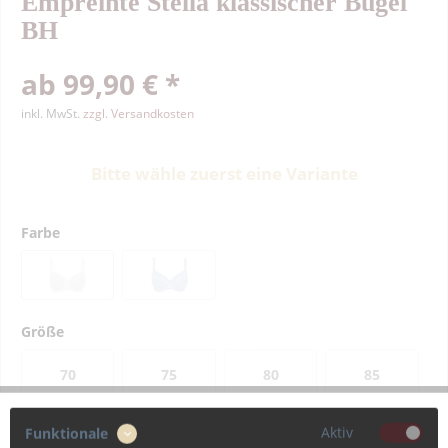
Empreinte Stella klassischer Bügel
BH
ab 99,90 € *
inkl. MwSt.
zzgl. Versandkosten
Bitte wähle zuerst eine Variante
Farbe
Größe
70
75
80
85
Aktiv
Funktionale
90
95
100