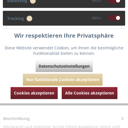
Aktiv
Marketing
44
Aktiv
Tracking
Wir respektieren Ihre Privatsphäre
In den
Warenkorb
Diese Website verwendet Cookies, um Ihnen die bestmögliche
Funktionalität bieten zu können.
Fragen zum Artikel?
Merken
Datenschutzeinstellungen
Artikel-Nr.:
ABQC20-Schwarz-Rot-40
Nur funktionale Cookies akzeptieren
Cookies akzeptieren
Alle Cookies akzeptieren
Beschreibung
Vibrierend und intensive, bringt Fièvre Andalouse stolze und