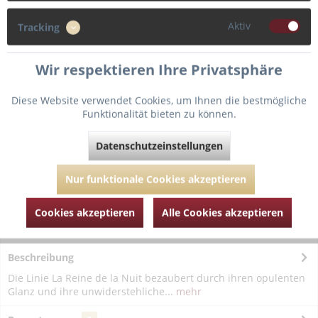
Größe
Aktiv
Tracking
M
L
Wir respektieren Ihre Privatsphäre
Diese Website verwendet Cookies, um Ihnen die bestmögliche
Funktionalität bieten zu können.
Fragen zum Artikel?
Merken
Datenschutzeinstellungen
Artikel-Nr.:
ABQE03-Noir Lyrique-M
Nur funktionale Cookies akzeptieren
Cookies akzeptieren
Alle Cookies akzeptieren
Beschreibung
Die Linie La Reine de la Nuit bezaubert durch ihren opulenten
Glanz und ihre unwiderstehliche...
mehr