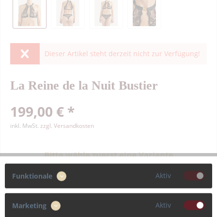
Dieser Artikel steht derzeit nicht zur Verfügung!
La Reine de la Nuit Bustier
199,00 € *
inkl. MwSt.
zzgl. Versandkosten
Bitte wähle zuerst eine Variante
Aktiv
Funktionale
Farbe
Aktiv
Marketing