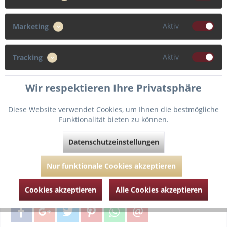
Aktiv
Marketing
90
95
100
105
Aktiv
Tracking
Cup
B
C
D
E
Wir respektieren Ihre Privatsphäre
Diese Website verwendet Cookies, um Ihnen die bestmögliche
Funktionalität bieten zu können.
In den
Warenkorb
Datenschutzeinstellungen
Fragen zum Artikel?
Merken
Nur funktionale Cookies akzeptieren
Artikel-Nr.:
ANI5283-schwarz-100-B
Cookies akzeptieren
Alle Cookies akzeptieren