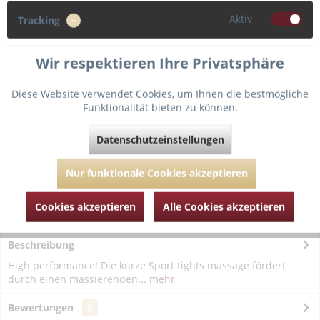
Aktiv
Tracking
In den
Warenkorb
Wir respektieren Ihre Privatsphäre
Diese Website verwendet Cookies, um Ihnen die bestmögliche
Fragen zum Artikel?
Merken
Funktionalität bieten zu können.
Artikel-Nr.:
ANI1691-001-schwarz-44
Datenschutzeinstellungen
Nur funktionale Cookies akzeptieren
Cookies akzeptieren
Alle Cookies akzeptieren
Beschreibung
High performance! Die kurze Sport tights massage fördert
durch einen massierenden...
mehr
Bewertungen
0