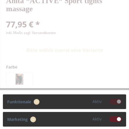
Anita “ACTIVE“ Sport tights
massage
77,95 € *
inkl. MwSt.
zzgl. Versandkosten
Bitte wähle zuerst eine Variante
Farbe
Größe
Aktiv
Funktionale
36
38
48
40
Aktiv
Marketing
42
44
46