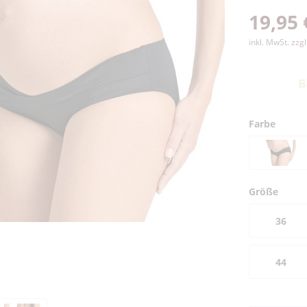
19,95 
inkl. MwSt.
zzg
B
Farbe
Größe
36
44