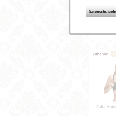
in der S
Datenschutzein
Weiterfü
Fragen z
Weitere 
Zubehör
4
Anita Matern