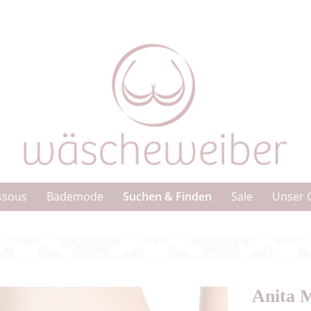
Suchen & Finden
ssous
Bademode
Sale
Unser 
Anita M