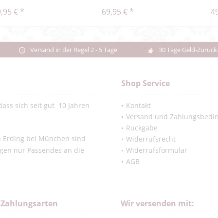
,95 € *
69,95 € *
49
Versand in der Regel 2 - 5 Tage
30 Tage Geld-Zurück
Shop Service
ass sich seit gut 10 Jahren
Kontakt
Versand und Zahlungsbedi
Rückgabe
in Erding bei München sind
Widerrufsrecht
ngen nur Passendes an die
Widerrufsformular
AGB
 Zahlungsarten
Wir versenden mit: