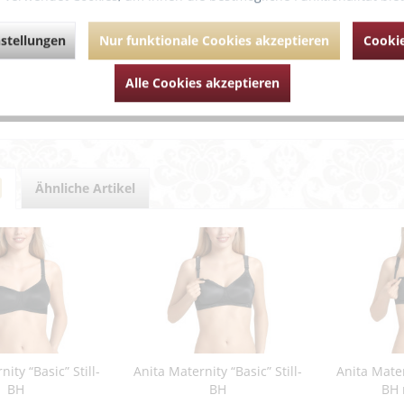
tillzeit getragen werden.
stellungen
Nur funktionale Cookies akzeptieren
Cookie
hrende Links zu "Anita Maternity “Basic” Slip"
Alle Cookies akzeptieren
um Artikel?
Artikel von Anita
Ähnliche Artikel
ity “Basic” Still-
Anita Maternity “Basic” Still-
Anita Matern
BH
BH
BH 