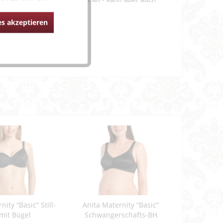
s akzeptieren
ity “Basic” Still-
Anita Maternity “Basic”
mit Bügel
Schwangerschafts-BH