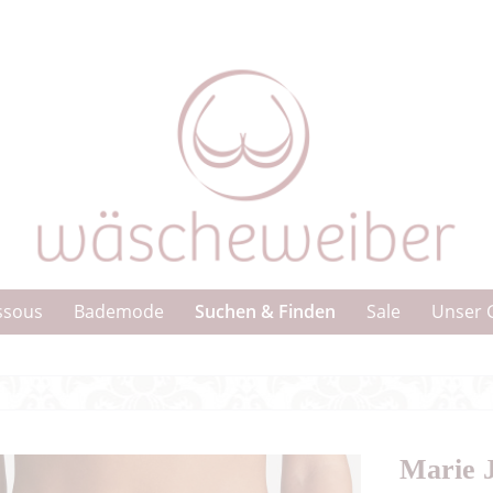
Suchen & Finden
ssous
Bademode
Sale
Unser 
Marie J