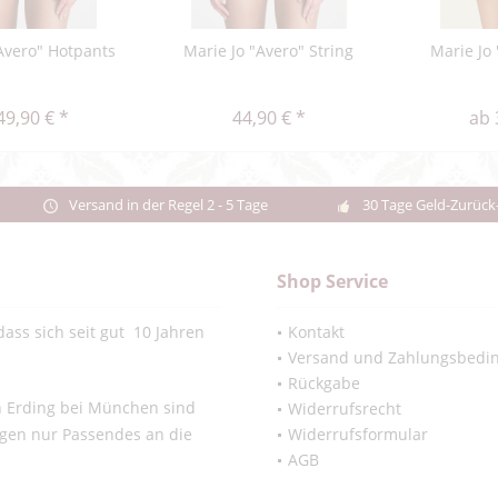
Avero" Hotpants
Marie Jo "Avero" String
Marie Jo 
49,90 € *
44,90 € *
ab 
Versand in der Regel 2 - 5 Tage
30 Tage Geld-Zurück
Shop Service
ass sich seit gut 10 Jahren
Kontakt
Versand und Zahlungsbedi
Rückgabe
in Erding bei München sind
Widerrufsrecht
ngen nur Passendes an die
Widerrufsformular
AGB