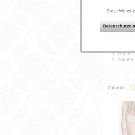
Diese Website
Beschreibun
Datenschutzein
Sexy Str
Weiterfü
Fragen z
Weitere 
Zubehör
4