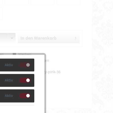
In den
Warenkorb
en
Merken
m Artikel?
Bewerten
Aktiv
MJ060-0410-pearly-pink-36
Aktiv
Aktiv