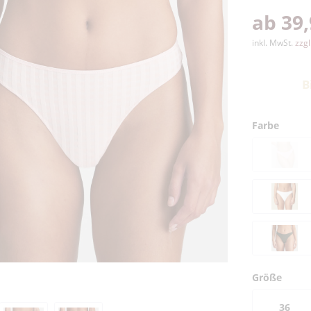
ab 39,
inkl. MwSt.
zzg
B
Farbe
Größe
36