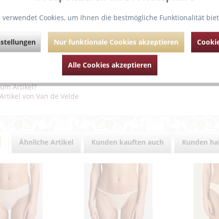
 verwendet Cookies, um Ihnen die bestmögliche Funktionalität bie
g
Bewertungen
0
stellungen
Nur funktionale Cookies akzeptieren
Cookie
ing mit verspieltem Blümchen oberhalb des Pos ... Verführung pur!
Alle Cookies akzeptieren
hrende Links zu "Marie Jo "Avero" String"
um Artikel?
Artikel von Van de Velde
Ähnliche Artikel
Kunden kauften auch
Kunden hab