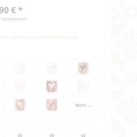
90 € *
l. Versandkosten
itte wähle zuerst eine Variante
Mehr ...
38
40
42