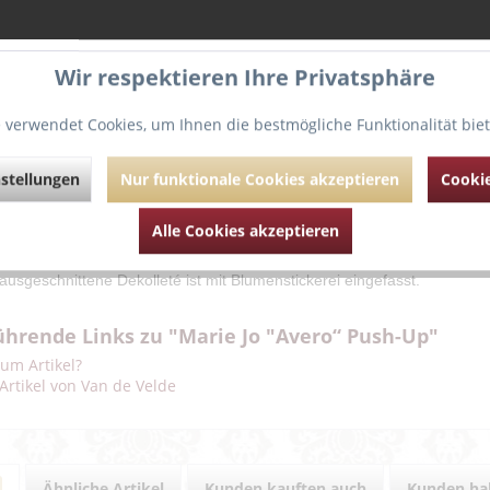
Wir respektieren Ihre Privatsphäre
 verwendet Cookies, um Ihnen die bestmögliche Funktionalität bie
g
Bewertungen
0
stellungen
Nur funktionale Cookies akzeptieren
Cookie
 Sie von einem sinnlichen Dekolleté?
Alle Cookies akzeptieren
 dieser Push-up-BH bestimmt etwas für Sie.
odell ist mit gepolsterten Cups versehen.
 ausgeschnittene Dekolleté ist mit Blumenstickerei eingefasst.
ührende Links zu "Marie Jo "Avero“ Push-Up"
um Artikel?
Artikel von Van de Velde
Ähnliche Artikel
Kunden kauften auch
Kunden hab