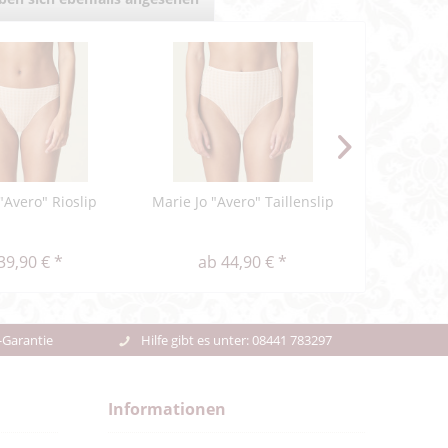
"Avero" Rioslip
Marie Jo "Avero" Taillenslip
Marie Jo
39,90 € *
ab 44,90 € *
ab 
-Garantie
Hilfe gibt es unter: 08441 783297
Informationen