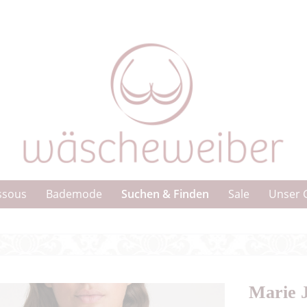
Suchen & Finden
ssous
Bademode
Sale
Unser 
Marie 