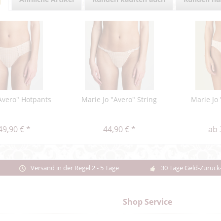
Avero" Hotpants
Marie Jo "Avero" String
Marie Jo 
49,90 € *
44,90 € *
ab 
Versand in der Regel 2 - 5 Tage
30 Tage Geld-Zurück
Shop Service