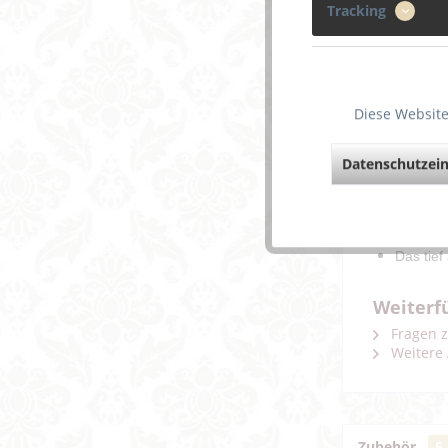
Tracking
Diese Website
Beschreibun
Datenschutzein
Träumen
Dann ist
Dieses M
Das tief
Weiterf
Fragen z
Weitere 
Zubehör
5