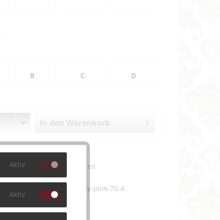
B
C
D
In den
Warenkorb
en
Merken
Aktiv
m Artikel?
Bewerten
MJ020-0417-pearly-pink-70-A
Aktiv