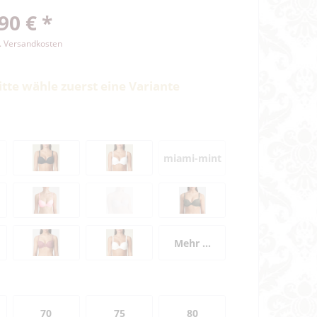
90 € *
l. Versandkosten
itte wähle zuerst eine Variante
miami-mint
Mehr ...
70
75
80