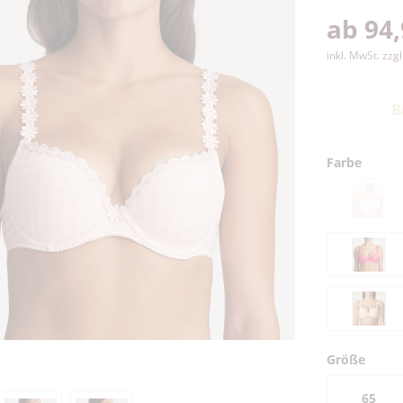
ab 94,
inkl. MwSt.
zzg
B
Farbe
Größe
65