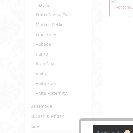
Divine
Prima Donna Twist
Marlies Dekkers
Empreinte
Aubade
Hanro
Rosa Faia
Anita
Anita Sport
Anita Maternity
Bademode
Suchen & Finden
Sale
Funktionale