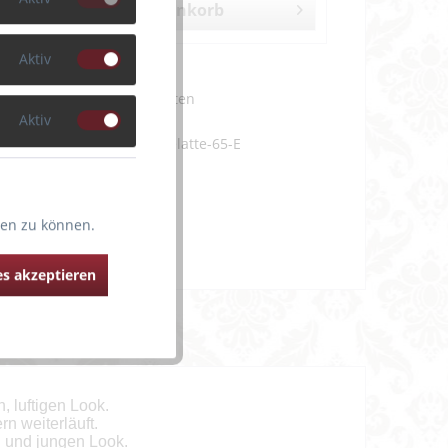
In den
Warenkorb
Aktiv
en
Merken
m Artikel?
Bewerten
Aktiv
PD016-1811-caffelatte-65-E
ten zu können.
s akzeptieren
, luftigen Look.
rn weiterläuft.
n und jungen Look.