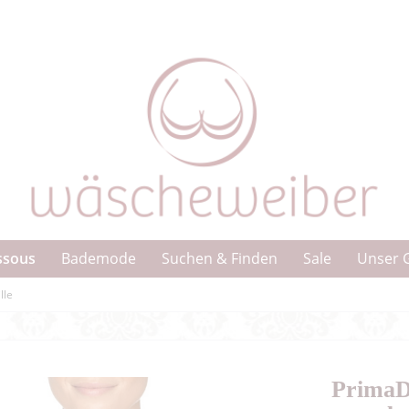
ssous
Bademode
Suchen & Finden
Sale
Unser 
lle
PrimaD