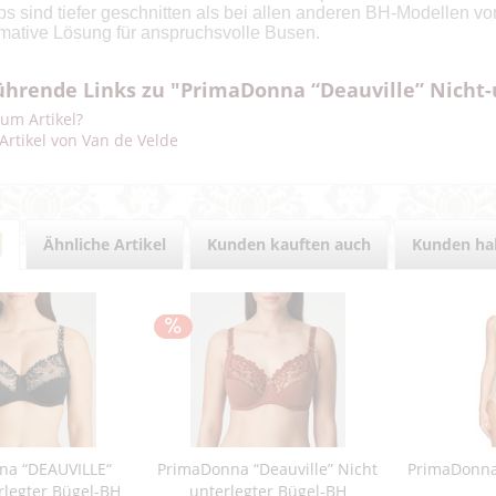
s sind tiefer geschnitten als bei allen anderen BH-Modellen 
imative Lösung für anspruchsvolle Busen.
ührende Links zu "PrimaDonna “Deauville” Nicht-
um Artikel?
Artikel von Van de Velde
Ähnliche Artikel
Kunden kauften auch
Kunden hab
na “DEAUVILLE“
PrimaDonna “Deauville” Nicht
PrimaDonna
rlegter Bügel-BH
unterlegter Bügel-BH