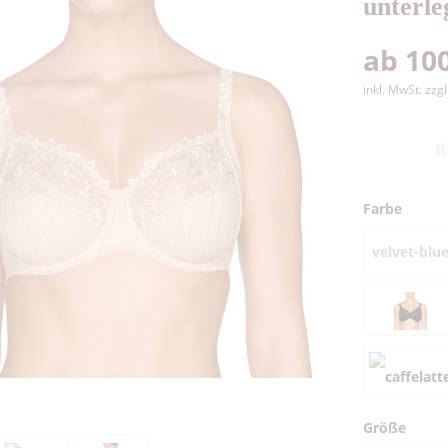
unterle
ab 100
inkl. MwSt.
zzg
B
Farbe
velvet-blu
Größe