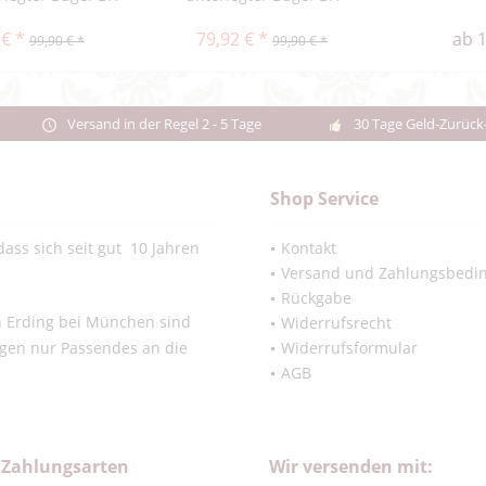
 € *
79,92 € *
ab 1
99,90 € *
99,90 € *
Versand in der Regel 2 - 5 Tage
30 Tage Geld-Zurück
Shop Service
ass sich seit gut 10 Jahren
Kontakt
Versand und Zahlungsbedi
Rückgabe
in Erding bei München sind
Widerrufsrecht
ngen nur Passendes an die
Widerrufsformular
AGB
 Zahlungsarten
Wir versenden mit: