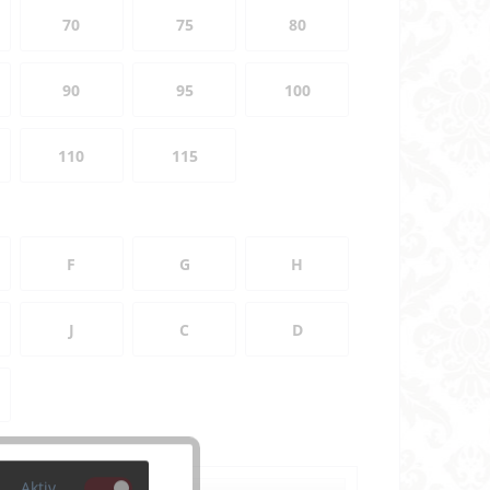
70
75
80
90
95
100
110
115
F
G
H
J
C
D
Aktiv