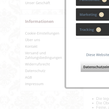
Unser Geschäft
Marketing
Informationen
Tracking
Cookie-Einstellungen
Über uns
Kontakt
Versand und
Diese Website
Zahlungsbedingungen
Widerrufsrecht
Datenschutzein
Datenschutz
AGB
Beschreibun
Impressum
Die leg
Die Obe
Feine, 