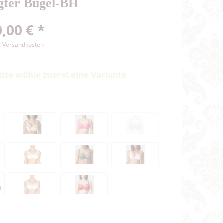
gter Bügel-BH
,00 € *
l. Versandkosten
itte wähle zuerst eine Variante
e