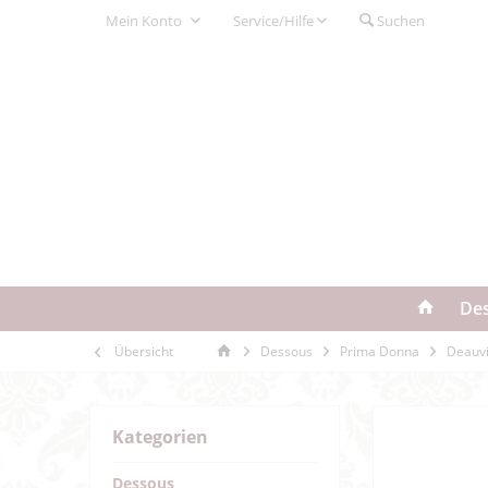
Mein Konto
Service/Hilfe
Suchen
De
Übersicht
Dessous
Prima Donna
Deauvi
Kategorien
Dessous