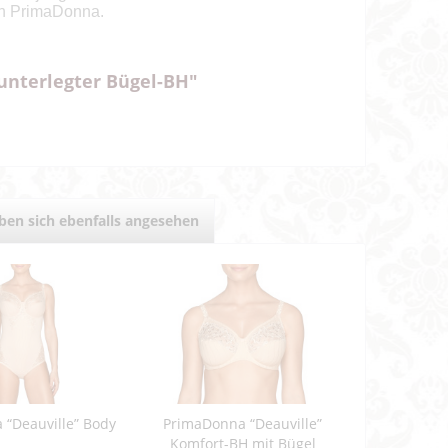
von PrimaDonna.
unterlegter Bügel-BH"
en sich ebenfalls angesehen
 “Deauville” Body
PrimaDonna “Deauville”
Komfort-BH mit Bügel