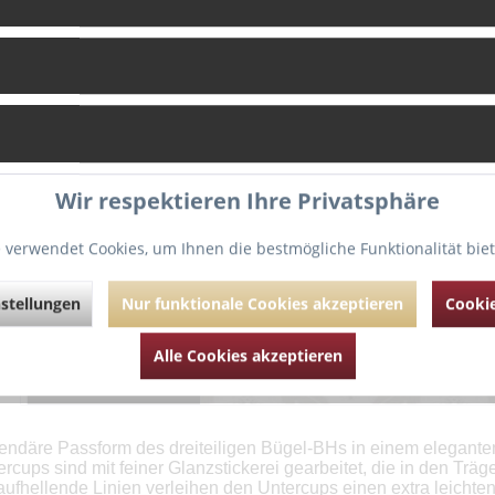
Vergleich
Fragen zu
Artikel-Nr.:
Wir respektieren Ihre Privatsphäre
 verwendet Cookies, um Ihnen die bestmögliche Funktionalität bie
stellungen
Nur funktionale Cookies akzeptieren
Cookie
Alle Cookies akzeptieren
g
Bewertungen
0
endäre Passform des dreiteiligen Bügel-BHs in einem eleganten
rcups sind mit feiner Glanzstickerei gearbeitet, die in den Träge
aufhellende Linien verleihen den Untercups einen extra leichte