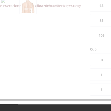
65
85
105
Cup
B
I
E