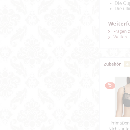
Die Cup
Die ult
Weiterf
Fragen z
Weitere 
Zubehör
4
PrimaDon
Nicht-unte