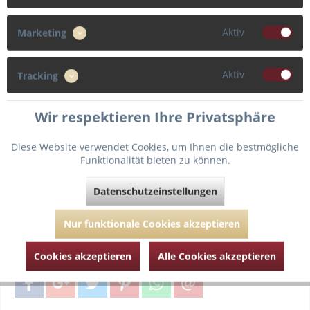
65
Aktiv
Marketing
Cup
Aktiv
Tracking
E
Wir respektieren Ihre Privatsphäre
Diese Website verwendet Cookies, um Ihnen die bestmögliche
In den
Warenkorb
Funktionalität bieten zu können.
Datenschutzeinstellungen
Fragen zum Artikel?
Merken
Nur funktionale Cookies akzeptieren
Artikel-Nr.:
PD016-1810-11-CBK-Celebration black-
65-E
Cookies akzeptieren
Alle Cookies akzeptieren