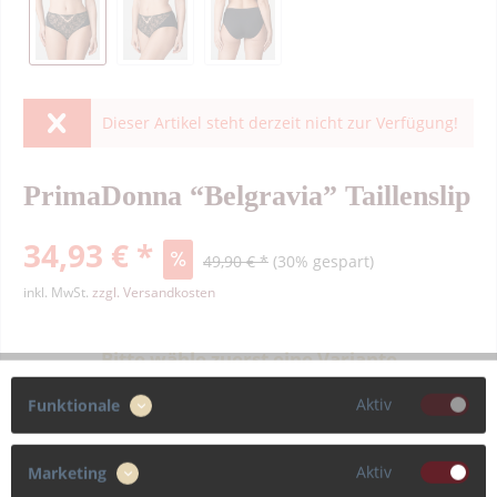
Dieser Artikel steht derzeit nicht zur Verfügung!
PrimaDonna “Belgravia” Taillenslip
34,93 € *
49,90 € *
(30% gespart)
inkl. MwSt.
zzgl. Versandkosten
Bitte wähle zuerst eine Variante
Aktiv
Funktionale
Farbe
Aktiv
Marketing