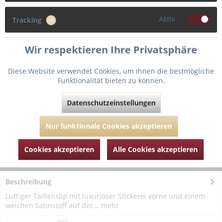
Größe
Aktiv
Tracking
40
42
46
Wir respektieren Ihre Privatsphäre
Diese Website verwendet Cookies, um Ihnen die bestmögliche
Funktionalität bieten zu können.
Fragen zum Artikel?
Merken
Datenschutzeinstellungen
Artikel-Nr.:
PD056-3221-schwarz-42
Nur funktionale Cookies akzeptieren
Cookies akzeptieren
Alle Cookies akzeptieren
Beschreibung
Luftiger Taillenslip mit luxuriöser Stickerei vorne und einem
weichen Satinstoff auf der...
mehr