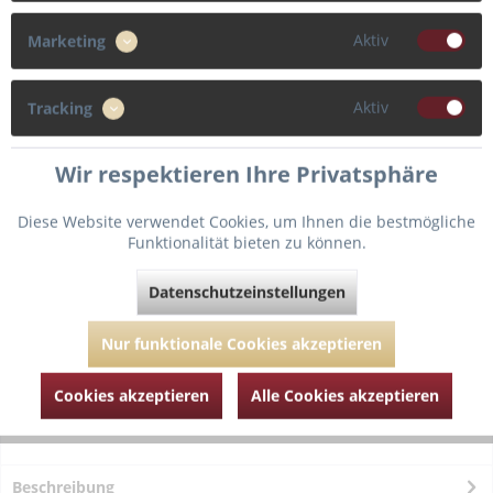
36
38
40
42
Aktiv
Marketing
44
46
Aktiv
Tracking
Wir respektieren Ihre Privatsphäre
In den
Warenkorb
Diese Website verwendet Cookies, um Ihnen die bestmögliche
Funktionalität bieten zu können.
Fragen zum Artikel?
Merken
Datenschutzeinstellungen
Artikel-Nr.:
PDT054-2420-schwarz-36
Nur funktionale Cookies akzeptieren
Cookies akzeptieren
Alle Cookies akzeptieren
Beschreibung