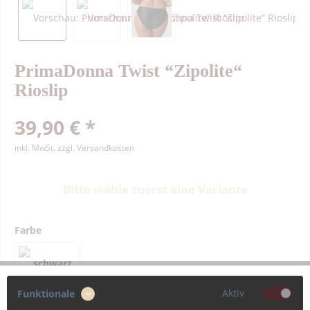
PrimaDonna Twist “Zipolite“
Rioslip
39,90 € *
inkl. MwSt.
zzgl. Versandkosten
Bitte wähle zuerst eine Variante
Farbe
Aktiv
Funktionale
Größe