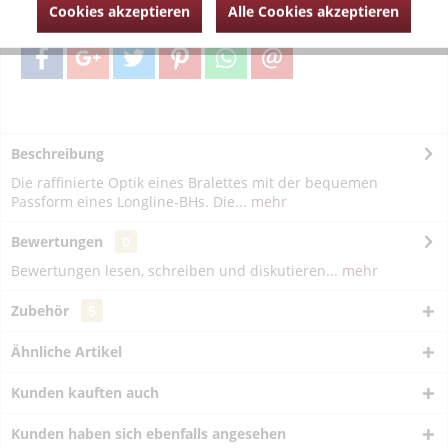
Artikel-Nr.:
PD014-1607-scarlet-80-C
Cookies akzeptieren
Alle Cookies akzeptieren
Beschreibung
Die raffinierte Optik eines Bralettes mit der bequemen
Passform eines Longline-BHs. Die...
mehr
Bewertungen
0
Bewertungen lesen, schreiben und diskutieren...
mehr
Zubehör
5
Ähnliche Artikel
Kunden kauften auch
Kunden haben sich ebenfalls angesehen