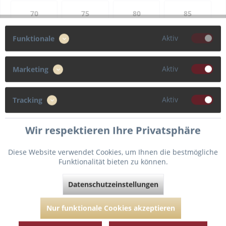
70
75
80
85
Aktiv
Funktionale
90
Aktiv
Marketing
Cup
F
G
C
D
Aktiv
Tracking
E
Wir respektieren Ihre Privatsphäre
Diese Website verwendet Cookies, um Ihnen die bestmögliche
Funktionalität bieten zu können.
In den
Warenkorb
Datenschutzeinstellungen
Fragen zum Artikel?
Merken
Nur funktionale Cookies akzeptieren