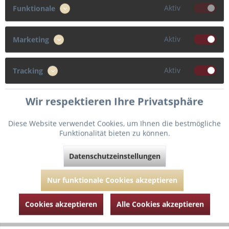
Aktiv
Funktionale
75
85
90
Aktiv
Marketing
Cup
F
G
C
E
Aktiv
Tracking
Wir respektieren Ihre Privatsphäre
In den
Warenkorb
Diese Website verwendet Cookies, um Ihnen die bestmögliche
Funktionalität bieten zu können.
Fragen zum Artikel?
Merken
Datenschutzeinstellungen
Artikel-Nr.:
PD024-1600-01-scarlet-85-F
Nur funktionale Cookies akzeptieren
Cookies akzeptieren
Alle Cookies akzeptieren