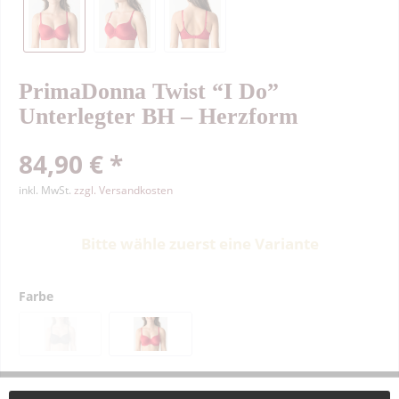
PrimaDonna Twist “I Do”
Unterlegter BH – Herzform
84,90 € *
inkl. MwSt.
zzgl. Versandkosten
Bitte wähle zuerst eine Variante
Farbe
Größe