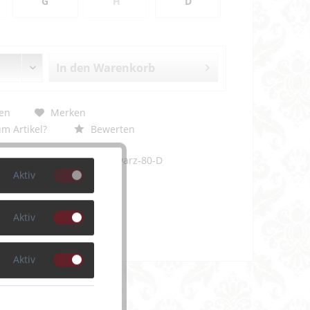
G
H
D
In den
Warenkorb
en
Merken
m Artikel?
Bewerten
PD016-2650-schwarz-80-D
Aktiv
Aktiv
Aktiv