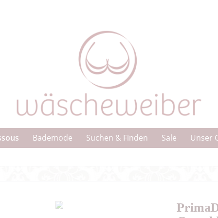
ssous
Bademode
Suchen & Finden
Sale
Unser 
Prima