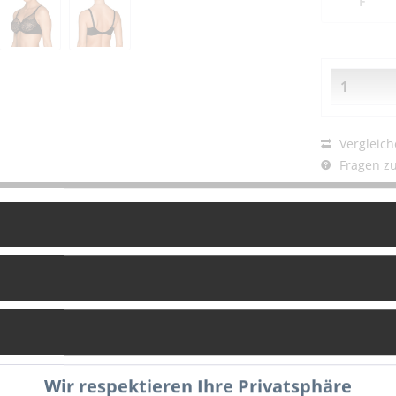
F
Vergleich
Fragen zu
Artikel-Nr.:
g
Bewertungen
0
Wir respektieren Ihre Privatsphäre