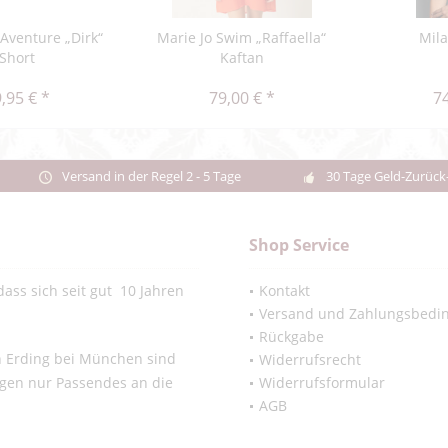
'Aventure „Dirk“
Marie Jo Swim „Raffaella“
Mil
Short
Kaftan
,95 € *
79,00 € *
74
Versand in der Regel 2 - 5 Tage
30 Tage Geld-Zurück
Shop Service
ass sich seit gut 10 Jahren
Kontakt
Versand und Zahlungsbedi
Rückgabe
in Erding bei München sind
Widerrufsrecht
ngen nur Passendes an die
Widerrufsformular
AGB