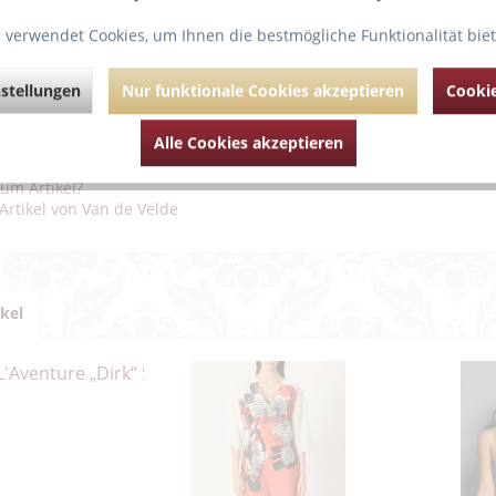
 verwendet Cookies, um Ihnen die bestmögliche Funktionalität bie
und sehr luftig.
 sich dieser transparente BH mit nahtlosen Cups und herzförmiger Lin
s bestehen aus vorgeformter französischer Spitze mit Blümchenmuster
stellungen
Nur funktionale Cookies akzeptieren
Cookie
e richtige Wahl, wenn zeitlose Klasse und eine geheimnisvolle Note Ihr
Alle Cookies akzeptieren
ührende Links zu "PrimaDonna “DIVINE” Gemolde
um Artikel?
Artikel von Van de Velde
ikel