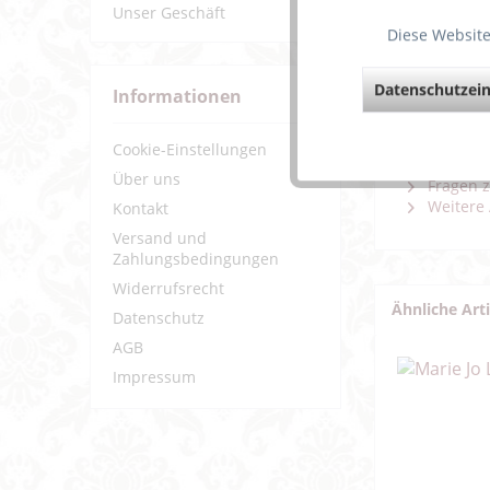
Unser Geschäft
Diese Website
Sinnlich 
So lässt
Die Cup
Datenschutzein
Informationen
Immer di
Cookie-Einstellungen
Weiterf
Über uns
Fragen z
Weitere 
Kontakt
Versand und
Zahlungsbedingungen
Widerrufsrecht
Ähnliche Art
Datenschutz
AGB
Impressum