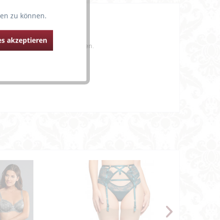
ten zu können.
ienführung beschreiben.
.
s akzeptieren
e Lingerie auszeichnen sollen.
ter-BH"