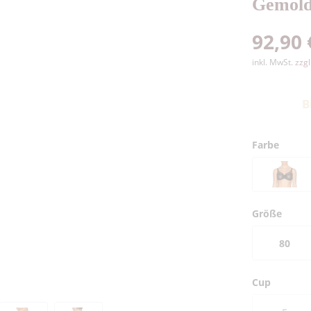
Gemold
92,90 
inkl. MwSt.
zzg
B
Farbe
Größe
80
Cup