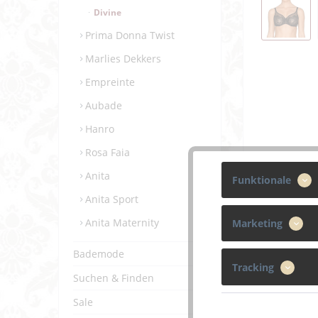
Divine
Prima Donna Twist
Marlies Dekkers
Empreinte
Aubade
Hanro
Rosa Faia
Anita
Funktionale
Anita Sport
Anita Maternity
Marketing
Bademode
Tracking
Suchen & Finden
Sale
Beschreibun