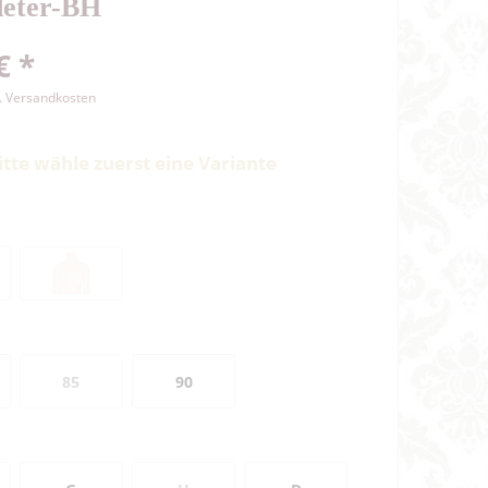
eter-BH
€ *
l. Versandkosten
itte wähle zuerst eine Variante
85
90