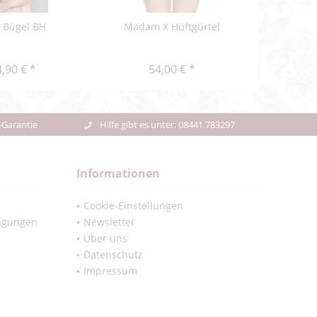
a Bügel BH
Madam X Hüftgürtel
Delight S
unte
,90 € *
54,00 € *
47,48
-Garantie
Hilfe gibt es unter: 08441 783297
Informationen
Cookie-Einstellungen
ngungen
Newsletter
Über uns
Datenschutz
Impressum