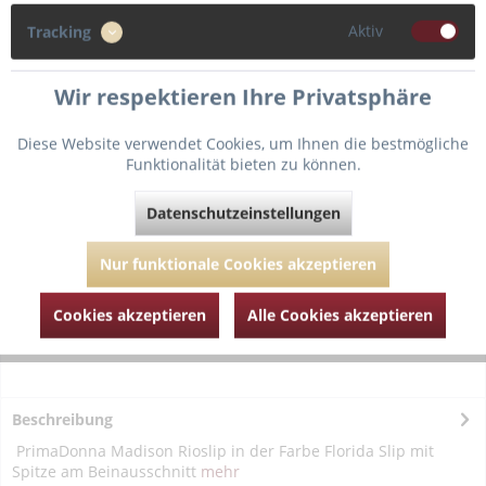
Aktiv
Tracking
40
Wir respektieren Ihre Privatsphäre
In den
Warenkorb
Diese Website verwendet Cookies, um Ihnen die bestmögliche
Funktionalität bieten zu können.
Fragen zum Artikel?
Merken
Datenschutzeinstellungen
Artikel-Nr.:
PD056-2120FLO-florida-40
Nur funktionale Cookies akzeptieren
Cookies akzeptieren
Alle Cookies akzeptieren
Beschreibung
PrimaDonna Madison Rioslip in der Farbe Florida Slip mit
Spitze am Beinausschnitt
mehr