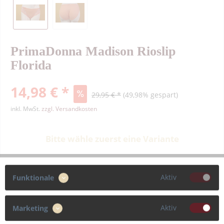
PrimaDonna Madison Rioslip
Florida
14,98 € *
29,95 € *
(49,98% gespart)
inkl. MwSt.
zzgl. Versandkosten
Bitte wähle zuerst eine Variante
Farbe
Aktiv
Funktionale
Aktiv
Marketing
Größe