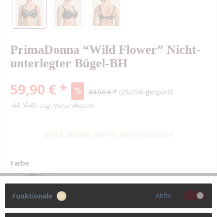
PrimaDonna “Wild Flower” Nicht-
unterlegter Bügel-BH
59,90 € *
84,90 € *
(29,45% gespart)
inkl. MwSt.
zzgl. Versandkosten
Bitte wähle zuerst eine Variante
Farbe
Aktiv
Funktionale
Größe