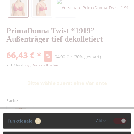
PrimaDonna Twist “1919”
Außenträger tief dekolletiert
66,43 € *
94,90 € *
(30% gespart)
inkl. MwSt.
zzgl. Versandkosten
Bitte wähle zuerst eine Variante
Farbe
Aktiv
Funktionale
Größe