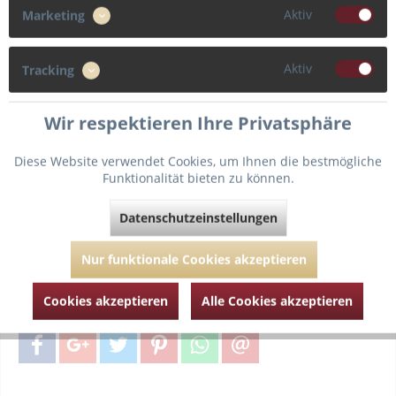
Aktiv
Marketing
75
80
85
Aktiv
Tracking
Cup
F
G
Wir respektieren Ihre Privatsphäre
Diese Website verwendet Cookies, um Ihnen die bestmögliche
Funktionalität bieten zu können.
In den
Warenkorb
Datenschutzeinstellungen
Fragen zum Artikel?
Merken
Nur funktionale Cookies akzeptieren
Artikel-Nr.:
PD014-1806-07-Himbeere-75-F
Cookies akzeptieren
Alle Cookies akzeptieren