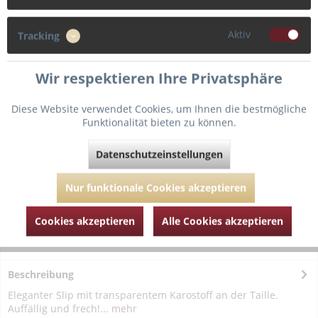
42
44
Aktiv
Tracking
Wir respektieren Ihre Privatsphäre
In den
Warenkorb
Diese Website verwendet Cookies, um Ihnen die bestmögliche
Funktionalität bieten zu können.
Fragen zum Artikel?
Merken
Datenschutzeinstellungen
Artikel-Nr.:
MJL052-1971-weiss-44
Nur funktionale Cookies akzeptieren
Cookies akzeptieren
Alle Cookies akzeptieren
Beschreibung
Eleganter Slip mit transparentem Karostoff an der Taille.
Auffällig und frech!...
mehr