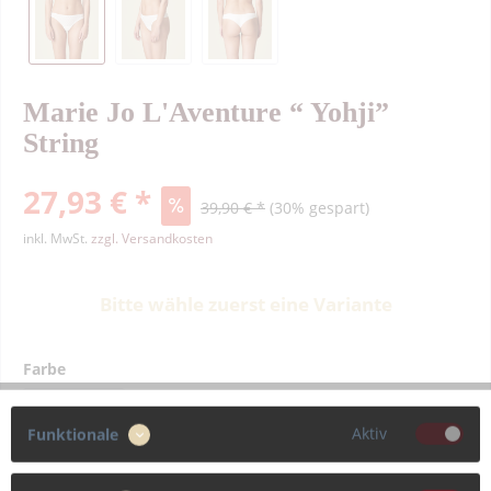
Marie Jo L'Aventure “ Yohji”
String
27,93 € *
39,90 € *
(30% gespart)
inkl. MwSt.
zzgl. Versandkosten
Bitte wähle zuerst eine Variante
Farbe
Aktiv
Funktionale
Größe