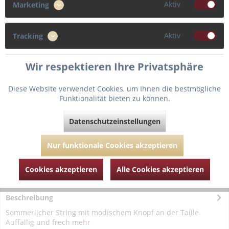
Aktiv
Marketing
36
38
Aktiv
Tracking
Wir respektieren Ihre Privatsphäre
In den
Warenkorb
Diese Website verwendet Cookies, um Ihnen die bestmögliche
Fragen zum Artikel?
Merken
Funktionalität bieten zu können.
Artikel-Nr.:
MJL062-1970-weiss-38
Datenschutzeinstellungen
Nur funktionale Cookies akzeptieren
Cookies akzeptieren
Alle Cookies akzeptieren
Beschreibung
Sommerlicher String mit modischem Knopf an der Taille.
Auffällig und frech
mehr