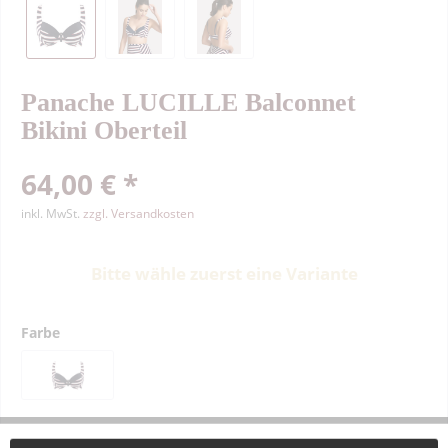
Panache LUCILLE Balconnet
Bikini Oberteil
64,00 € *
inkl. MwSt.
zzgl. Versandkosten
Bitte wähle zuerst eine Variante
Farbe
Größe