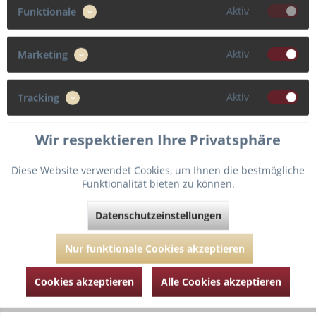
Aktiv
Funktionale
70
75
80
85
Aktiv
Marketing
Cup
F
G
FF
GG
Aktiv
Tracking
Wir respektieren Ihre Privatsphäre
In den
Warenkorb
Diese Website verwendet Cookies, um Ihnen die bestmögliche
Funktionalität bieten zu können.
Fragen zum Artikel?
Merken
Datenschutzeinstellungen
Artikel-Nr.:
PANSW1372-Navy-Stripe-75-F
Nur funktionale Cookies akzeptieren
Cookies akzeptieren
Alle Cookies akzeptieren