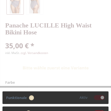
Panache LUCILLE High Waist
Bikini Hose
35,00 € *
inkl. MwSt.
zzgl. Versandkosten
Bitte wähle zuerst eine Variante
Farbe
Aktiv
Funktionale
Größe