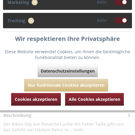
Aktiv
Marketing
38
40
Aktiv
Tracking
In den
Warenkorb
Wir respektieren Ihre Privatsphäre
Diese Website verwendet Cookies, um Ihnen die bestmögliche
Fragen zum Artikel?
Merken
Funktionalität bieten zu können.
Artikel-Nr.:
PANSW1375-Navy-Stripe-38
Datenschutzeinstellungen
Nur funktionale Cookies akzeptieren
Cookies akzeptieren
Alle Cookies akzeptieren
Beschreibung
Der Bikini-Slip von Panache Lucille mit hoher Taille gibt uns
das Gefühl von totalem Retro. In...
mehr