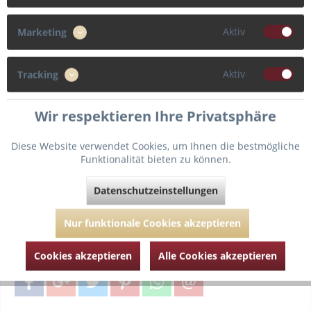
Cup
Aktiv
Marketing
F
G
C
D
Aktiv
Tracking
E
Wir respektieren Ihre Privatsphäre
Diese Website verwendet Cookies, um Ihnen die bestmögliche
Funktionalität bieten zu können.
In den
Warenkorb
Datenschutzeinstellungen
Fragen zum Artikel?
Merken
Nur funktionale Cookies akzeptieren
Artikel-Nr.:
08158-ivoire ancien-95-E
Cookies akzeptieren
Alle Cookies akzeptieren