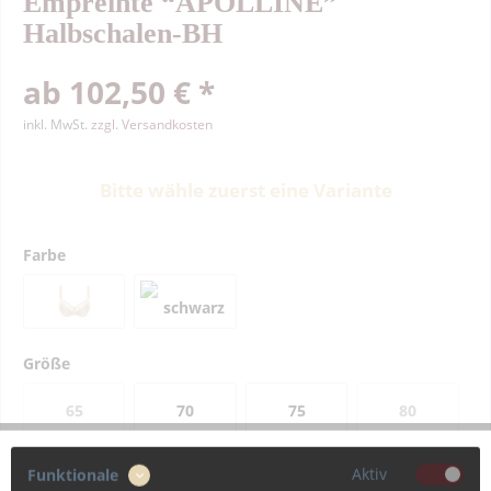
Empreinte “APOLLINE”
Halbschalen-BH
ab 102,50 € *
inkl. MwSt.
zzgl. Versandkosten
Bitte wähle zuerst eine Variante
Farbe
Größe
65
70
75
80
Aktiv
Funktionale
85
90
95