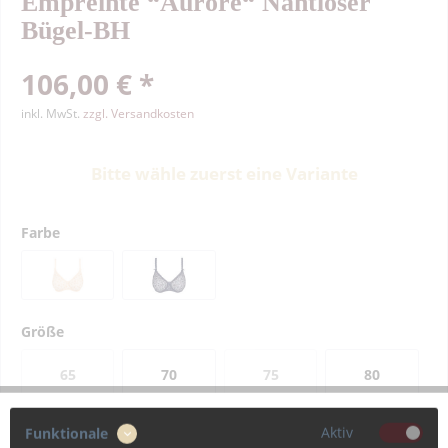
Empreinte “Aurore“ Nahtloser
Bügel-BH
106,00 € *
inkl. MwSt.
zzgl. Versandkosten
Bitte wähle zuerst eine Variante
Farbe
Größe
65
70
75
80
Aktiv
Funktionale
85
90
95