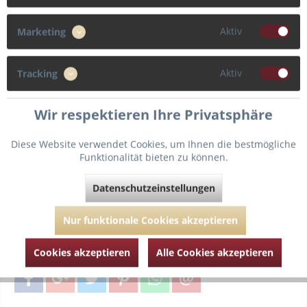
Cup
Aktiv
Marketing
F
G
C
D
Aktiv
Tracking
E
Wir respektieren Ihre Privatsphäre
Diese Website verwendet Cookies, um Ihnen die bestmögliche
Funktionalität bieten zu können.
In den
Warenkorb
Datenschutzeinstellungen
Fragen zum Artikel?
Merken
Nur funktionale Cookies akzeptieren
Artikel-Nr.:
EMP07196-MYSTIC-BLUE-70-D
Cookies akzeptieren
Alle Cookies akzeptieren