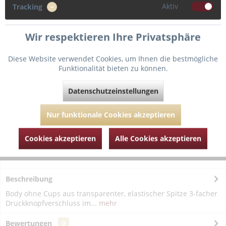
Aktiv
Tracking
Wir respektieren Ihre Privatsphäre
In den
Warenkorb
Diese Website verwendet Cookies, um Ihnen die bestmögliche
Funktionalität bieten zu können.
Fragen zum Artikel?
Merken
Datenschutzeinstellungen
Artikel-Nr.:
AUBOG86-schwarz-M
Nur funktionale Cookies akzeptieren
Cookies akzeptieren
Alle Cookies akzeptieren
Beschreibung
Body ohne Cups aus transparenter, elastischer Spitze 3-facher
Druckknopfverschluss im...
mehr
Bewertungen
0