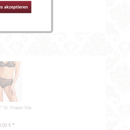
s akzeptieren
" St. Tropez Slip
,00 € *