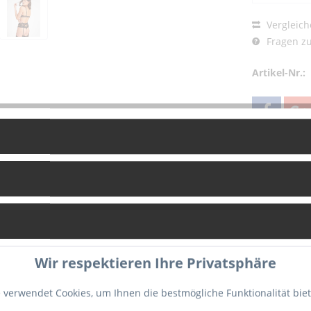
Vergleich
Fragen zu
Artikel-Nr.:
g
Bewertungen
0
 Serie "À la Folie" bringt die Pariser Dessous-Marke einmal mehr ein
Wir respektieren Ihre Privatsphäre
blichkeit perfekt unterstreicht und für einen verführerischen Auftri
ten Mix aus grobmaschigem Mesh und zartem Tüll, der viel Haut du
 verwendet Cookies, um Ihnen die bestmögliche Funktionalität bie
wändige Guipüre-Spitze auf der Rückseite machen das sexy Hösche