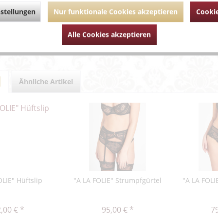
stellungen
Nur funktionale Cookies akzeptieren
Cookie
hrende Links zu ""A LA FOLIE" String"
um Artikel?
Alle Cookies akzeptieren
Artikel von Aubade
Ähnliche Artikel
OLIE" Hüftslip
"A LA FOLIE" Strumpfgürtel
"A LA FOLIE
,00 € *
95,00 € *
79