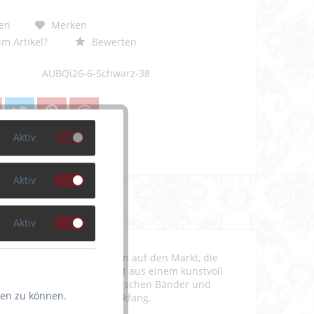
en
Merken
m Artikel?
Bewerten
AUBQi26-6-Schwarz-38
Aktiv
Aktiv
Aktiv
e sinnliche, sexy Kollektion auf den Markt, die
tt sorgt. Der String besteht aus einem kunstvoll
rchblicken lässt. Die elastischen Bänder und
ten zu können.
n zu einem absoluten Blickfang.