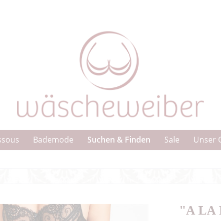
Suchen & Finden
ssous
Bademode
Sale
Unser 
"A LA 