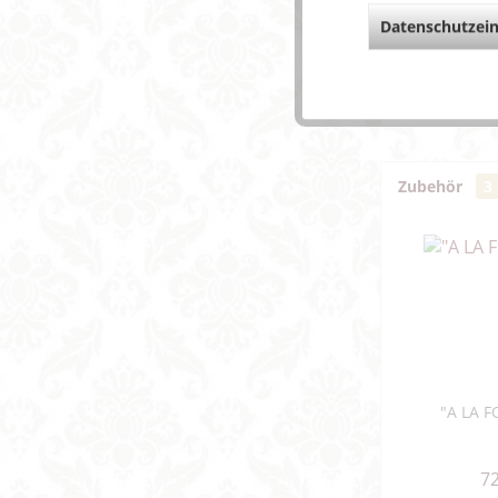
Datenschutzein
Weiterfü
Fragen z
Weitere 
Zubehör
3
"A LA F
72