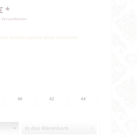
€ *
l. Versandkosten
itte wähle zuerst eine Variante
40
42
44
In den
Warenkorb