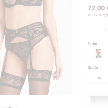
72,00 
inkl. MwSt.
zzg
B
Farbe
Größe
38