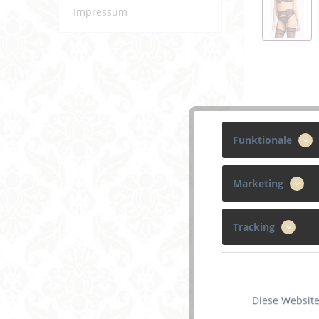
Impressum
Funktionale
Marketing
Beschreibun
Tracking
Mit der
die Wei
verzier
Diese Website
die auf