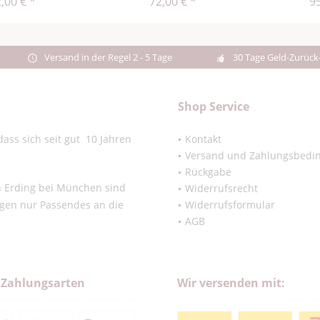
,00 € *
72,00 € *
95
Versand in der Regel 2 - 5 Tage
30 Tage Geld-Zurück
Shop Service
ass sich seit gut 10 Jahren
Kontakt
Versand und Zahlungsbedi
Rückgabe
in Erding bei München sind
Widerrufsrecht
ngen nur Passendes an die
Widerrufsformular
AGB
 Zahlungsarten
Wir versenden mit: