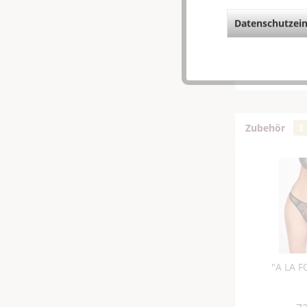
Datenschutzein
Weiterfü
Fragen z
Weitere 
Zubehör
3
"A LA F