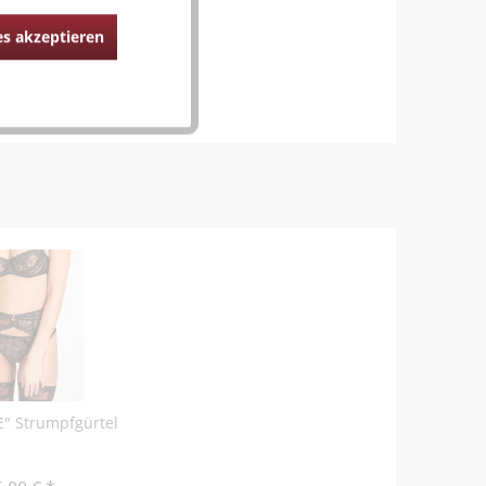
s akzeptieren
E" Strumpfgürtel