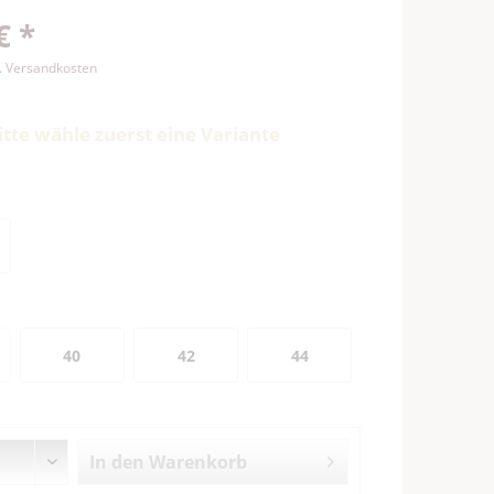
€ *
l. Versandkosten
itte wähle zuerst eine Variante
40
42
44
In den
Warenkorb