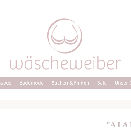
Suchen & Finden
ssous
Bademode
Sale
Unser 
"A LA 