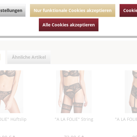
stellungen
Nur funktionale Cookies akzeptieren
Cookie
hrende Links zu ""A LA FOLIE" St. Tropez Slip"
um Artikel?
Alle Cookies akzeptieren
Artikel von Aubade
Ähnliche Artikel
OLIE" Hüftslip
"A LA FOLIE" String
"A LA FOLI