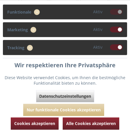
Aktiv
Funktionale
95
100
Aktiv
Marketing
Cup
B
F
C
D
Aktiv
Tracking
E
Wir respektieren Ihre Privatsphäre
Diese Website verwendet Cookies, um Ihnen die bestmögliche
Funktionalität bieten zu können.
In den
Warenkorb
Datenschutzeinstellungen
Fragen zum Artikel?
Nur funktionale Cookies akzeptieren
Merken
Artikel-Nr.:
ANI5246-black-grey-100-C
Cookies akzeptieren
Alle Cookies akzeptieren