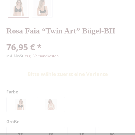
Rosa Faia “Twin Art” Bügel-BH
76,95 € *
inkl. MwSt.
zzgl. Versandkosten
Bitte wähle zuerst eine Variante
Farbe
Größe
75
80
85
90